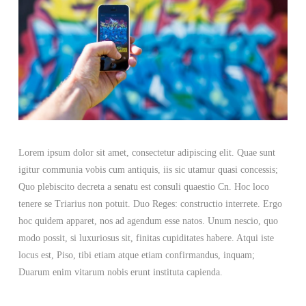
Lorem ipsum dolor sit amet, consectetur adipiscing elit. Quae sunt
igitur communia vobis cum antiquis, iis sic utamur quasi concessis;
Quo plebiscito decreta a senatu est consuli quaestio Cn. Hoc loco
tenere se Triarius non potuit. Duo Reges: constructio interrete. Ergo
hoc quidem apparet, nos ad agendum esse natos. Unum nescio, quo
modo possit, si luxuriosus sit, finitas cupiditates habere. Atqui iste
locus est, Piso, tibi etiam atque etiam confirmandus, inquam;
Duarum enim vitarum nobis erunt instituta capienda.